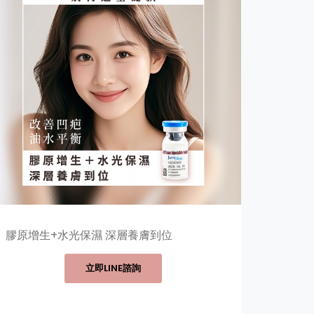
膠原增生+水光保濕 深層養膚到位
立即LINE諮詢