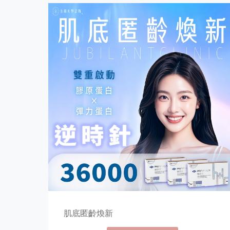
肌底匿齡煥新