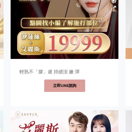
輕熟不「膠」慮 持續澎 嫩 彈
立即LINE諮詢