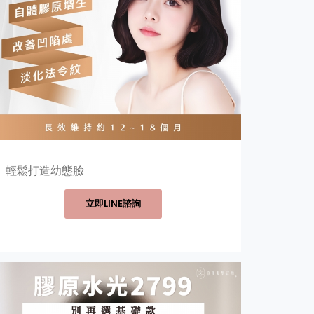
輕鬆打造幼態臉
立即LINE諮詢