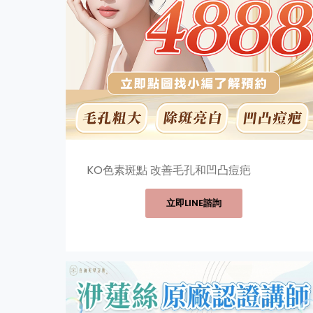
KO色素斑點 改善毛孔和凹凸痘疤
立即LINE諮詢