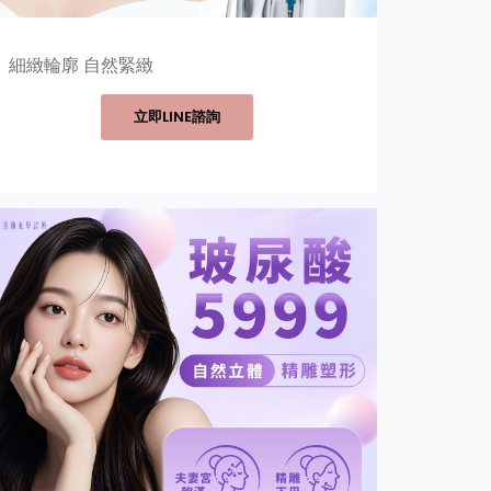
細緻輪廓 自然緊緻
立即LINE諮詢