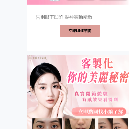
告別眼下凹陷 眼神靈動精緻
立即LINE諮詢