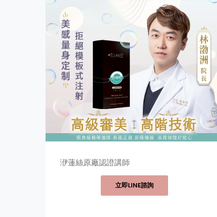
洢蓮絲原廠認證講師
立即LINE諮詢