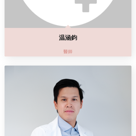
温涵鈞
醫師