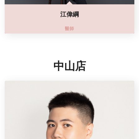
江偉綱
醫師
中山店