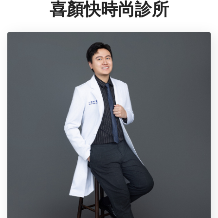
喜顏快時尚診所