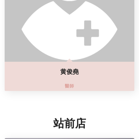
黄俊堯
醫師
站前店