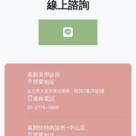
線上諮詢
喜顏美學診所
營業地址
台北市⼤安區敦化南路⼀段252巷25號1樓
連絡電話
02-2776-3889
喜顏快時尚診所-中山店
營業地址