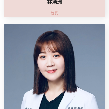
林渤洲
院長