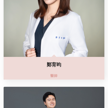
鄭育昀
醫師