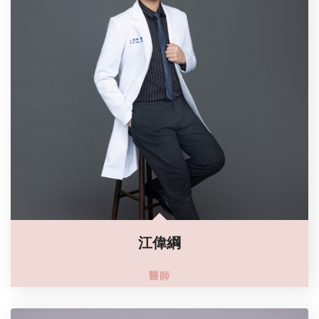
江偉綱
醫師