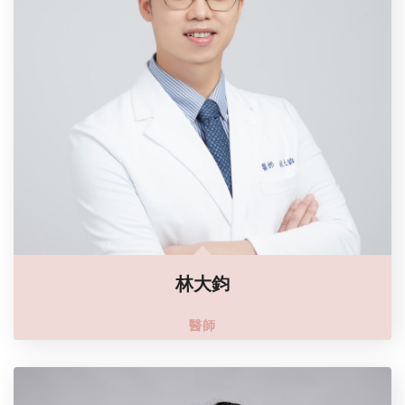
林大鈞
醫師