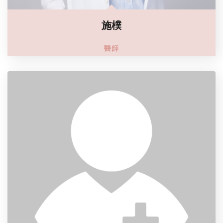
施樸
醫師