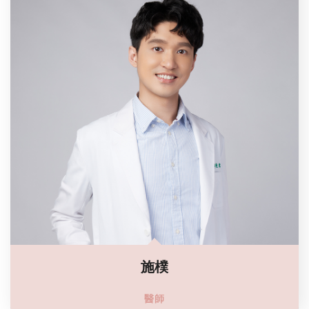
施樸
醫師