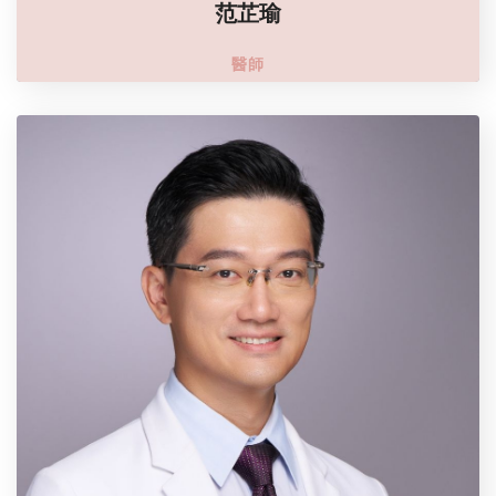
范芷瑜
醫師