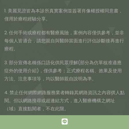
1. 美麗見證皆為本診所真實案例並簽署肖像權授權同意書，
僅用於療程經驗分享。
2. 任何手術或療程都有醫療風險，案例內容僅供參考，並非
每個人皆適合，請您親自與醫師當面進行評估診斷後再進行
療程。
3. 部分宣傳名稱係口語化供民眾理解(部分為仿單核准適應
症外的使用介紹)，僅供參考；正式療程名稱、效果及使用
方法、注意事項等，均以醫師親自說明為準。
4. 禁止任何網際網路服務業者轉錄其網路資訊之內容供人點
閱。但以網路搜尋或超連結方式，進入醫療機構之網址
（域）直接點閱者，不在此限。