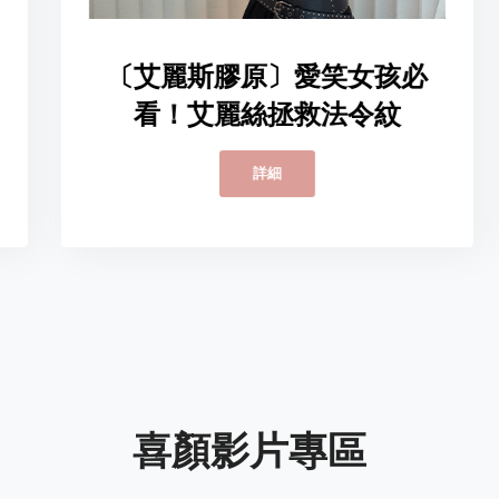
〔艾麗斯膠原〕愛笑女孩必
看！艾麗絲拯救法令紋
詳細
喜顏影片專區