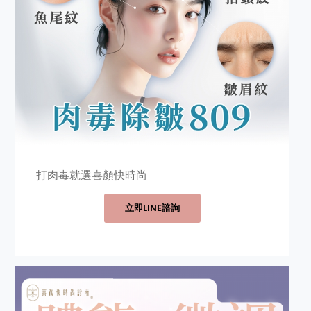
打肉毒就選喜顏快時尚
立即LINE諮詢