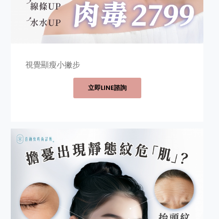
視覺顯瘦小撇步
立即LINE諮詢