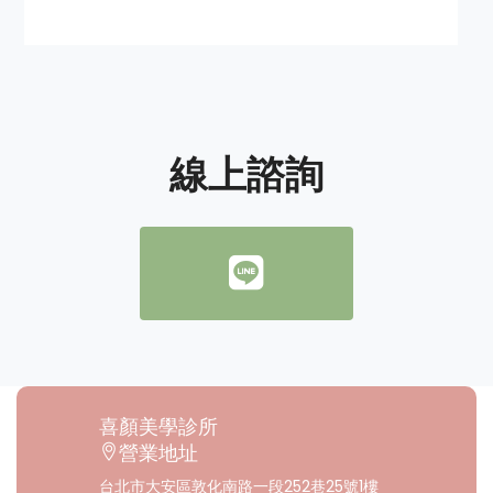
線上諮詢
喜顏美學診所
營業地址
台北市⼤安區敦化南路⼀段252巷25號1樓